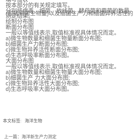
按本部分的有关规定填写。
分别将病毒、细菌、放线菌、酵母菌和霉菌的数量
(
包括细菌生物量
)
以及细菌生产力和细菌异养活性的
测定结果。
绘制分布图
断面分布图
一般以等值线表示
,
取值标准视具体情况而定。
a)
微生物数量和细菌生物量断面分布图
;
b)
细菌生产力断面分布图
;
c)
微生物异养活性断面分布图
;
d)
生态呼吸率断面分布图。
大面分布图
一般以等值线表示
,
取值标准视具体情况而定。
a)
微生物数量和细菌生物量大面分布图
;
b)
细菌生产
力大面分布图
;
c)
微生物异养活性大面分布图
;
d)
生态呼吸率大面分布图。
本文标签:
海洋生物
上一篇：
海洋新生产力测定