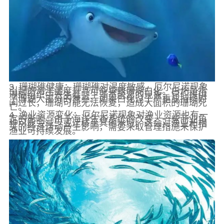
3. 珊瑚礁健康：珊瑚礁对温度敏感，厄尔尼诺现象
引起的海洋温度升高可能导致珊瑚白化。白化是指
珊瑚组织中寄生着共生藻类脱离的现象，它们提供
了珊瑚大部分的营养。如果白化过于严重或持续时
间过长，珊瑚可能无法恢复，造成大面积的珊瑚死
亡。
4. 渔业资源变化：厄尔尼诺现象对渔业资源也有一
定的影响。由于海洋生态系统的改变，一些商业鱼
种可能会减少或迁移至其他水域。这会对渔业和相
关的经济活动产生影响，需要采取管理措施来保护
渔业可持续发展。