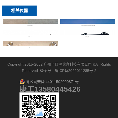
相关仪器
海岸侵蚀桥墩冲刷监测仪
海洋遥感水体表观光谱定点观测系统组成结构原理以及参数
国产水听器 RHSA-20
海鹰单波束测深仪HY1603
抓泥斗
Copyright 2015-2032
广州半日潮信息科技有限公司
©All Rights
Reserved. 备案号：
粤ICP备2022011285号-2
粤公网安备 44011502000871号
康工13580445426