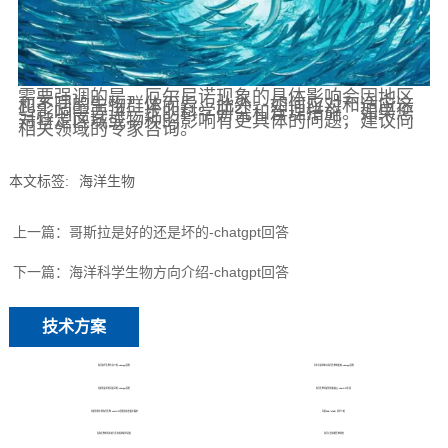
需要强调的是，厄尔尼诺现象的具体影响会因地区
和不同的生物群体而异。此外，如何应对和适应这
些影响需要进一步的科学研究和管理措施。如果您
对特定区域或物种的影响有更具体的问题，建议向
相关领域的专家咨询。
本文标签:
海洋生物
上一篇：
哥斯拉是好的还是坏的-chatgpt回答
下一篇：
海洋科学生物方向介绍-chatgpt回答
技术方案
海洋科学生物方向介绍-chatgpt回答
厄尔尼诺现象对海洋生物的影响-chatgpt回答
哥斯拉是好的还是坏的-chatgpt回答
海洋生物哥斯拉电影盘点-chatGPT生成
哥斯拉算不算海洋生物-chatGPT回答真实但很不喜欢
环境DNA（eDNA）技术介绍
深海生物原位实验与生态监测研究进展
海洋大型底栖生物调查