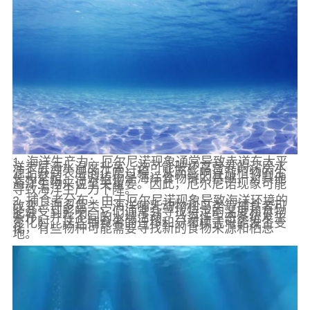
1. 海洋生产力：厄尔尼诺现象通常导致赤道东太平
洋表层海水温度升高，这可能破坏富营养的深层水
源上升到表层的正常过程，从而影响浮游植物的生
长和繁殖。浮游植物是海洋食物链的基础，对其他
海洋生物来说至关重要。因此，厄尔尼诺现象可能
导致海洋生产力下降。
2. 捕食者分布：由于厄尔尼诺现象导致海洋环境的
改变，许多鱼类、海洋哺乳动物和鸟类等捕食者可
能会受到影响。它们通常会寻找特定的温度和食物
条件，并在不同的水域活动。当海洋生态系统发生
变化时，这些捕食者的迁移和分布模式可能发生变
化，有些物种可能需要寻找新的食物来源和栖息
地。