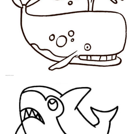
这鲸鱼画的还挺符合动漫审美的