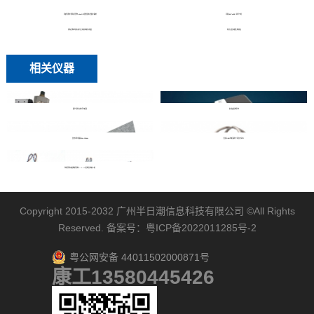
哥斯拉算不算海洋生物-chatGPT回答真实但很不喜欢
环境DNA（eDNA）技术介绍
深海生物原位实验与生态监测研究进展
海洋大型底栖生物调查
相关仪器
国产深水自容式水听器
多波束图像声呐
自容式水听器10hz-100khz
集成OEM水听器水下声音记录仪
浅海浮游动植物采样网I、II、III型网目规格介绍
Copyright 2015-2032
广州半日潮信息科技有限公司
©All Rights
Reserved. 备案号：
粤ICP备2022011285号-2
粤公网安备 44011502000871号
康工13580445426