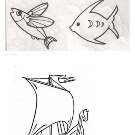
各种小鱼，记得以前画画鱼只会画8字那种鱼