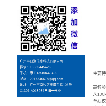
广州半日潮信息科技有限公司
微信：13580445426
手机：康工13580445426
主要特
邮箱：2017346678@qq.com
地址：广州市南沙区丰泽东路106号
高频参
X1301-A013264自编一号楼
从100
单独校