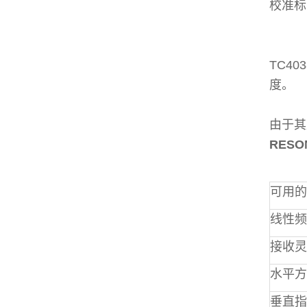
校准标
TC4
度。
由于其
RESO
可用的
线性频
接收灵
水平方
垂直指