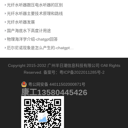
光纤水听器跟压电水听器的区别
光纤水听器主要技术原理和路线
光纤水听器发展
国产海底水下高度计用途
物理海洋学介绍-chatgpt回答
厄尔尼诺现象是怎么产生的-chatgpt回答
Copyright 2015-2032
广州半日潮信息科技有限公司
©All Rights
Reserved. 备案号：
粤ICP备2022011285号-2
粤公网安备 44011502000871号
康工13580445426